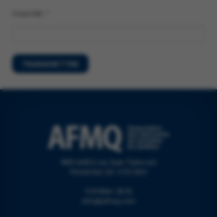
Courriel :
*
TRANSMETTRE
480-6683, rue Jean-Talon est
Montréal, QC H1S 0A5
514 866-3631
info@afmq.com