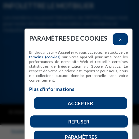
INFOLETTRE LE MOTBILIER
Les membres reçoivent l’infolettre de l’AFMQ chaque mois
pour rester informés sur l’Association, ses membres et
l’industrie du meuble.
PARAMÈTRES DE COOKIES
×
En cliquant sur
« Accepter »
, vous acceptez le stockage de
témoins (cookies)
sur votre appareil pour améliorer les
Suivez-nous!
performances de notre site Web et recueillir certaines
statistiques de fréquentation via Google Analytics. Le
respect de votre vie privée est important pour nous, nous
ne collectons aucune donnée personnelle sans votre
consentement.
Plus d'informations
ACCEPTER
© 2026 Association des fabricants de meubles du Québec | Tous
droits réservés.
REFUSER
Soutenu par
, pour une gestion optimale.
PARAMÈTRES