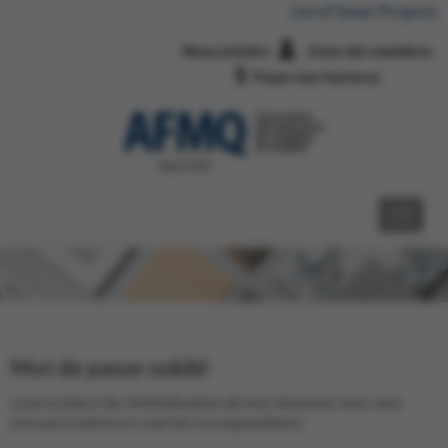
List of Smart Projects
Nous joindre
Zone des membres
Payer mes factures
Mot de passe oublié
La procédure de réinitialisation de mot de passe vous sera
envoyé à l’adresse courriel correspondante :